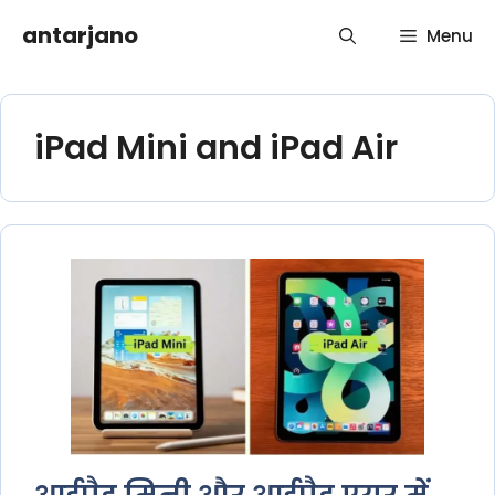
Skip
antarjano
Menu
to
content
iPad Mini and iPad Air