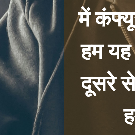
में कंफ
हम यह प
दूसरे से
ह