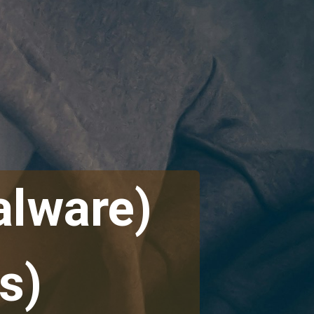
alware) 
s)