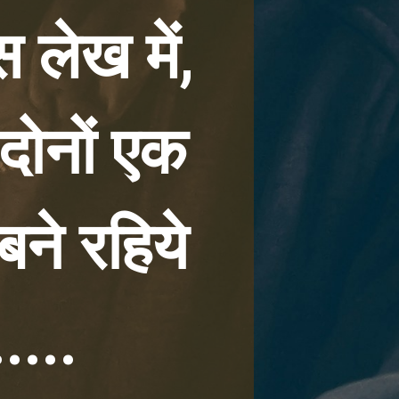
 लेख में, 
दोनों एक 
बने रहिये 
....