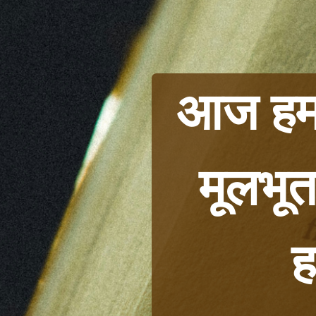
आज हम व
मूलभू
ह