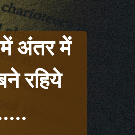
अंतर में 
बने रहिये 
....