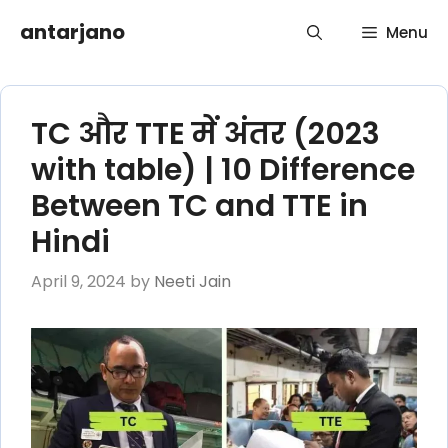
Skip
antarjano
Menu
to
content
TC और TTE में अंतर (2023
with table) | 10 Difference
Between TC and TTE in
Hindi
April 9, 2024
by
Neeti Jain