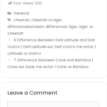
Post Views:
500
Categories
General
Tags
cheetah
,
cheetah vs tiger
,
differencebetween
,
differences
,
tiger
,
tiger vs
cheetah
9 Difference Between Dell Latitude and Dell
Vostro | Dell Latitude aur Dell Vostro me antar |
Latitude vs Vostro
7 Difference between Cane and Bamboo |
Cane aur baas me antar | Cane vs Bamboo
Leave a Comment
Comment