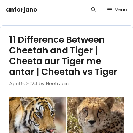
Skip
antarjano
Menu
to
content
11 Difference Between
Cheetah and Tiger |
Cheeta aur Tiger me
antar | Cheetah vs Tiger
April 9, 2024
by
Neeti Jain