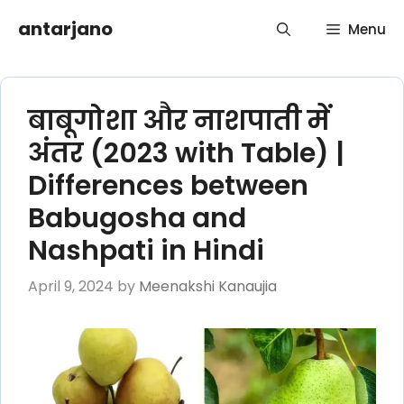
Skip
antarjano
Menu
to
content
बाबूगोशा और नाशपाती में
अंतर (2023 with Table) |
Differences between
Babugosha and
Nashpati in Hindi
April 9, 2024
by
Meenakshi Kanaujia